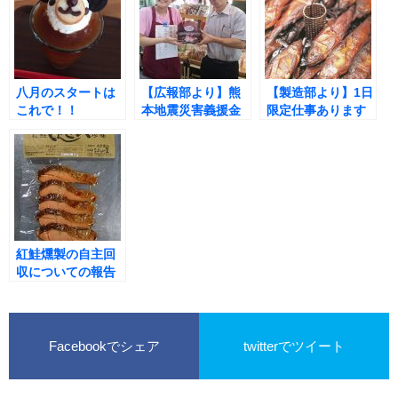
八月のスタートは
【広報部より】熊
【製造部より】1日
これで！！
本地震災害義援金
限定仕事あります
報告
紅鮭燻製の自主回
収についての報告
Facebookでシェア
twitterでツイート