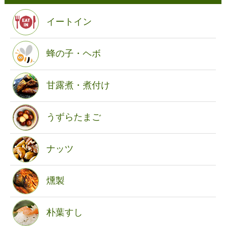
イートイン
蜂の子・ヘボ
甘露煮・煮付け
うずらたまご
ナッツ
燻製
朴葉すし