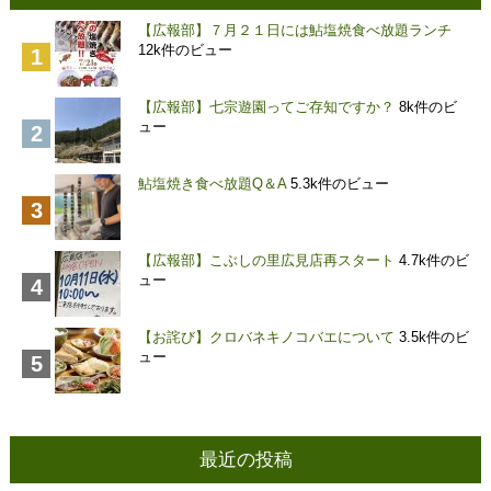
【広報部】７月２１日には鮎塩焼食べ放題ランチ
12k件のビュー
【広報部】七宗遊園ってご存知ですか？
8k件のビ
ュー
鮎塩焼き食べ放題Q＆A
5.3k件のビュー
【広報部】こぶしの里広見店再スタート
4.7k件のビ
ュー
【お詫び】クロバネキノコバエについて
3.5k件のビ
ュー
最近の投稿