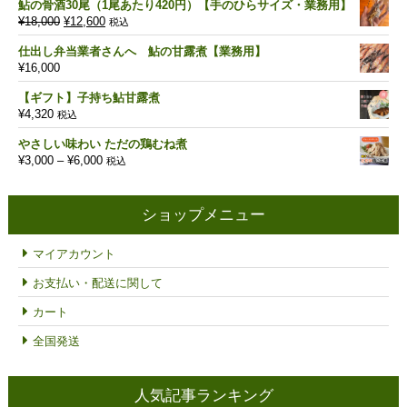
鮎の骨酒30尾（1尾あたり420円）【手のひらサイズ・業務用】
元
現
¥
18,000
¥
12,600
税込
の
在
仕出し弁当業者さんへ 鮎の甘露煮【業務用】
価
の
¥
16,000
格
価
は
格
【ギフト】子持ち鮎甘露煮
¥18,000
は
¥
4,320
税込
で
¥12,600
し
で
やさしい味わい ただの鶏むね煮
た。
す。
価
¥
3,000
–
¥
6,000
税込
格
帯:
¥3,000
ショップメニュー
–
¥6,000
マイアカウント
お支払い・配送に関して
カート
全国発送
人気記事ランキング