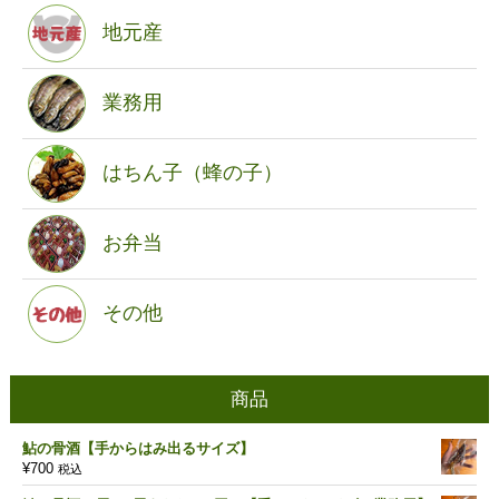
地元産
業務用
はちん子（蜂の子）
お弁当
その他
商品
鮎の骨酒【手からはみ出るサイズ】
¥
700
税込