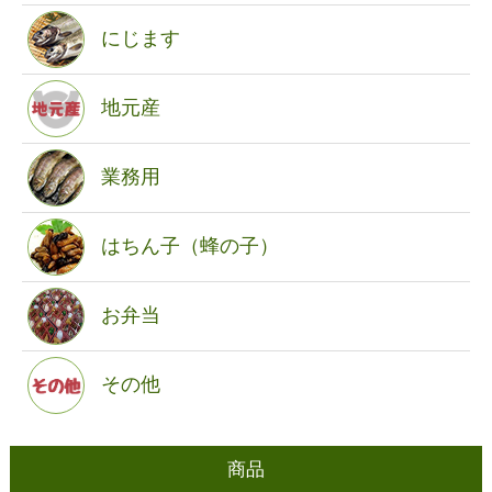
にじます
地元産
業務用
はちん子（蜂の子）
お弁当
その他
商品