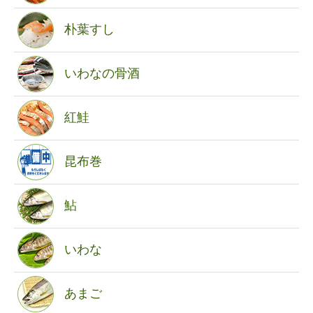
朴葉すし
いわなの骨酒
紅鮭
昆布巻
鮎
いわな
あまご