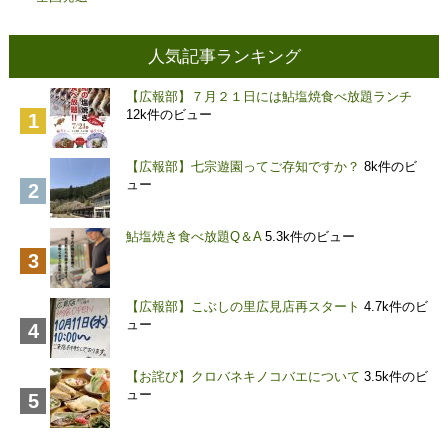
人気記事ランキング
【広報部】７月２１日には鮎塩焼食べ放題ランチ
12k件のビュー
【広報部】七宗遊園ってご存知ですか？
8k件のビ
ュー
鮎塩焼き食べ放題Q＆A
5.3k件のビュー
【広報部】こぶしの里広見店再スタート
4.7k件のビ
ュー
【お詫び】クロバネキノコバエについて
3.5k件のビ
ュー