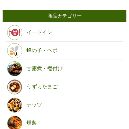
商品カテゴリー
イートイン
蜂の子・ヘボ
甘露煮・煮付け
うずらたまご
ナッツ
燻製