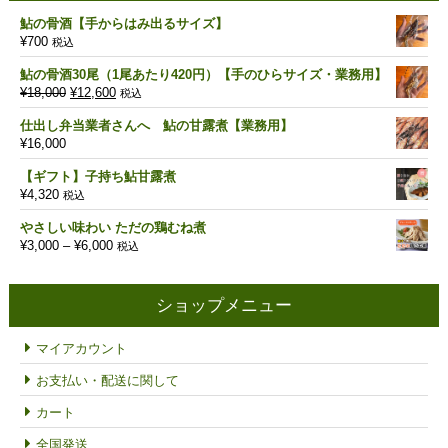
鮎の骨酒【手からはみ出るサイズ】
¥
700
税込
鮎の骨酒30尾（1尾あたり420円）【手のひらサイズ・業務用】
元
現
¥
18,000
¥
12,600
税込
の
在
仕出し弁当業者さんへ 鮎の甘露煮【業務用】
価
の
¥
16,000
格
価
は
格
【ギフト】子持ち鮎甘露煮
¥18,000
は
¥
4,320
税込
で
¥12,600
し
で
やさしい味わい ただの鶏むね煮
た。
す。
価
¥
3,000
–
¥
6,000
税込
格
帯:
¥3,000
ショップメニュー
–
¥6,000
マイアカウント
お支払い・配送に関して
カート
全国発送