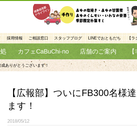
て
採用情報
ご相談窓口
スタッフブログ
LINEでおともだち
【ラ
べ処
カフェCaBuChi-no
店舗のご案内
【
様達成ありがとうございます！
【広報部】ついにFB300名様
ます！
2018/05/12