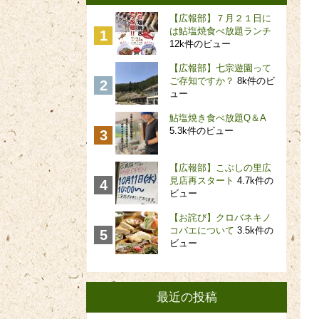
【広報部】７月２１日に
は鮎塩焼食べ放題ランチ
12k件のビュー
【広報部】七宗遊園って
ご存知ですか？
8k件のビ
ュー
鮎塩焼き食べ放題Q＆A
5.3k件のビュー
【広報部】こぶしの里広
見店再スタート
4.7k件の
ビュー
【お詫び】クロバネキノ
コバエについて
3.5k件の
ビュー
最近の投稿