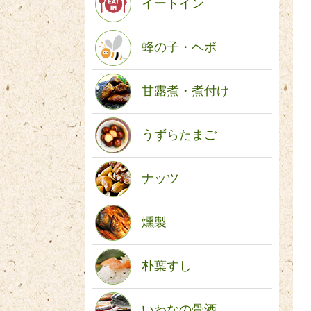
イートイン
蜂の子・ヘボ
甘露煮・煮付け
うずらたまご
ナッツ
燻製
朴葉すし
いわなの骨酒