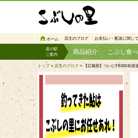
店主のブログ
お支払い・配送に関し
ホーム
道の駅
商品紹介
こぶし食
ご案内
トップ
>
店主のブログ
> 【広報部】ついにFB300名