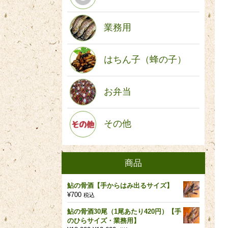
業務用
はちん子（蜂の子）
お弁当
その他
商品
鮎の骨酒【手からはみ出るサイズ】
¥
700
税込
鮎の骨酒30尾（1尾あたり420円）【手
のひらサイズ・業務用】