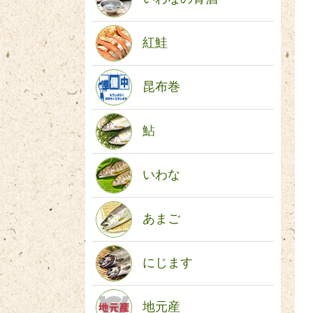
紅鮭
昆布巻
鮎
いわな
あまご
にじます
地元産