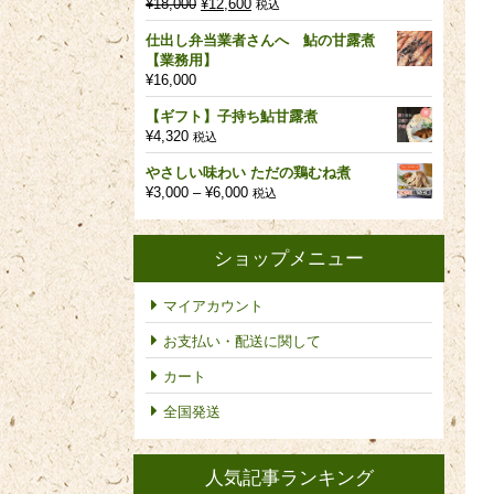
元
現
¥
18,000
¥
12,600
税込
の
在
仕出し弁当業者さんへ 鮎の甘露煮
価
の
【業務用】
格
価
¥
16,000
は
格
¥18,000
は
【ギフト】子持ち鮎甘露煮
で
¥12,600
¥
4,320
税込
し
で
た。
す。
やさしい味わい ただの鶏むね煮
価
¥
3,000
–
¥
6,000
税込
格
帯:
¥3,000
ショップメニュー
–
¥6,000
マイアカウント
お支払い・配送に関して
カート
全国発送
人気記事ランキング