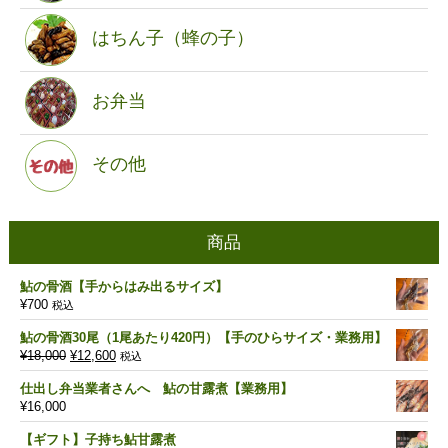
はちん子（蜂の子）
お弁当
その他
商品
鮎の骨酒【手からはみ出るサイズ】
¥
700
税込
鮎の骨酒30尾（1尾あたり420円）【手のひらサイズ・業務用】
元
現
¥
18,000
¥
12,600
税込
の
在
仕出し弁当業者さんへ 鮎の甘露煮【業務用】
価
の
¥
16,000
格
価
は
格
【ギフト】子持ち鮎甘露煮
¥18,000
は