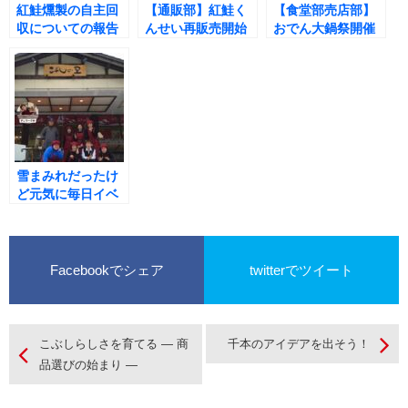
紅鮭燻製の自主回
【通販部】紅鮭く
【食堂部売店部】
収についての報告
んせい再販売開始
おでん大鍋祭開催
しました(^^♪
雪まみれだったけ
ど元気に毎日イベ
ント開催の気持ち
でＯＰＥＮ
Facebookでシェア
twitterでツイート
こぶしらしさを育てる ― 商
千本のアイデアを出そう！
品選びの始まり ―