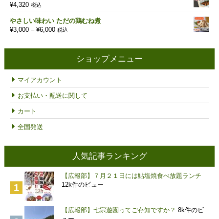
¥
4,320
税込
で
¥12,600
し
で
やさしい味わい ただの鶏むね煮
た。
す。
価
¥
3,000
–
¥
6,000
税込
格
帯:
¥3,000
ショップメニュー
–
¥6,000
マイアカウント
お支払い・配送に関して
カート
全国発送
人気記事ランキング
【広報部】７月２１日には鮎塩焼食べ放題ランチ
12k件のビュー
【広報部】七宗遊園ってご存知ですか？
8k件のビ
ュー