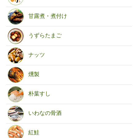
甘露煮・煮付け
うずらたまご
ナッツ
燻製
朴葉すし
いわなの骨酒
紅鮭