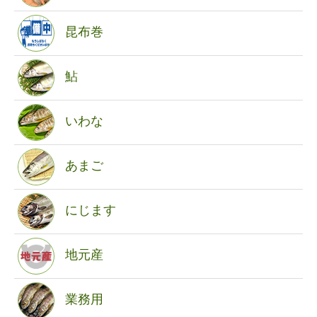
昆布巻
鮎
いわな
あまご
にじます
地元産
業務用