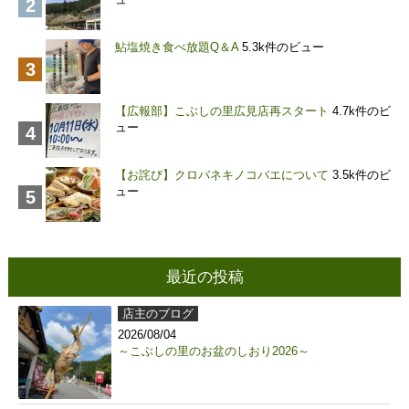
鮎塩焼き食べ放題Q＆A
5.3k件のビュー
【広報部】こぶしの里広見店再スタート
4.7k件のビ
ュー
【お詫び】クロバネキノコバエについて
3.5k件のビ
ュー
最近の投稿
店主のブログ
2026/08/04
～こぶしの里のお盆のしおり2026～