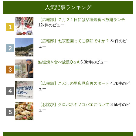
人気記事ランキング
【広報部】７月２１日には鮎塩焼食べ放題ランチ
12k件のビュー
【広報部】七宗遊園ってご存知ですか？
8k件のビ
ュー
鮎塩焼き食べ放題Q＆A
5.3k件のビュー
【広報部】こぶしの里広見店再スタート
4.7k件のビ
ュー
【お詫び】クロバネキノコバエについて
3.5k件のビ
ュー