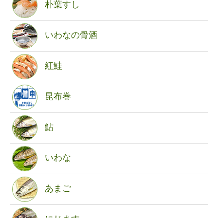
朴葉すし
いわなの骨酒
紅鮭
昆布巻
鮎
いわな
あまご