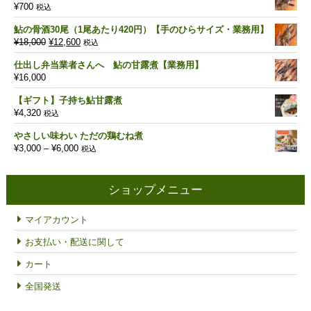
¥
700
税込
鮎の骨酒30尾（1尾あたり420円）【手のひらサイズ・業務用】
元
現
¥
18,000
¥
12,600
税込
の
在
仕出し弁当業者さんへ 鮎の甘露煮【業務用】
価
の
¥
16,000
格
価
は
格
【ギフト】子持ち鮎甘露煮
¥18,000
は
¥
4,320
税込
で
¥12,600
し
で
やさしい味わい ただの鶏むね煮
た。
す。
価
¥
3,000
–
¥
6,000
税込
格
帯:
¥3,000
ショップメニュー
–
¥6,000
マイアカウント
お支払い・配送に関して
カート
全国発送