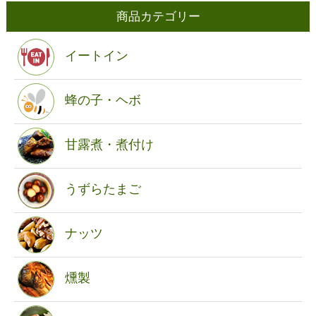
商品カテゴリー
イートイン
蜂の子・ヘボ
甘露煮・煮付け
うずらたまご
ナッツ
燻製