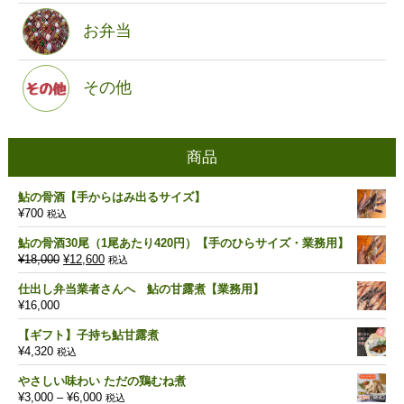
お弁当
その他
商品
鮎の骨酒【手からはみ出るサイズ】
¥
700
税込
鮎の骨酒30尾（1尾あたり420円）【手のひらサイズ・業務用】
元
現
¥
18,000
¥
12,600
税込
の
在
仕出し弁当業者さんへ 鮎の甘露煮【業務用】
価
の
¥
16,000
格
価
は
格
【ギフト】子持ち鮎甘露煮
¥18,000
は
¥
4,320
税込
で
¥12,600
し
で
やさしい味わい ただの鶏むね煮
た。
す。
価
¥
3,000
–
¥
6,000
税込