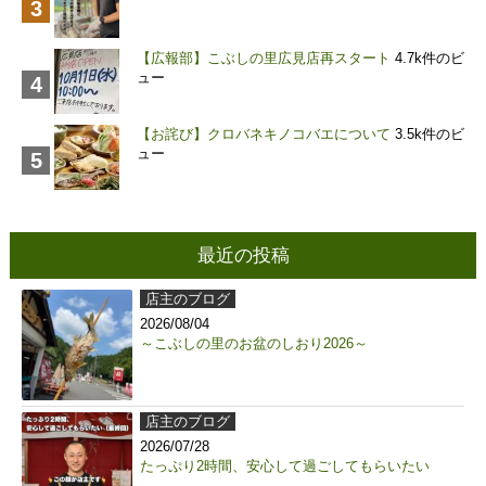
【広報部】こぶしの里広見店再スタート
4.7k件のビ
ュー
【お詫び】クロバネキノコバエについて
3.5k件のビ
ュー
最近の投稿
店主のブログ
2026/08/04
～こぶしの里のお盆のしおり2026～
店主のブログ
2026/07/28
たっぷり2時間、安心して過ごしてもらいたい