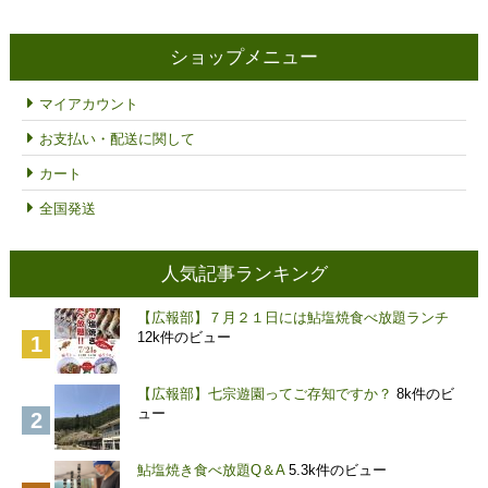
格
帯:
¥3,000
ショップメニュー
–
¥6,000
マイアカウント
お支払い・配送に関して
カート
全国発送
人気記事ランキング
【広報部】７月２１日には鮎塩焼食べ放題ランチ
12k件のビュー
【広報部】七宗遊園ってご存知ですか？
8k件のビ
ュー
鮎塩焼き食べ放題Q＆A
5.3k件のビュー