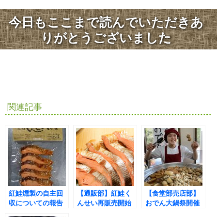
今日もここまで読んでいただきあ
りがとうございました
関連記事
紅鮭燻製の自主回
【通販部】紅鮭く
【食堂部売店部】
収についての報告
んせい再販売開始
おでん大鍋祭開催
しました(^^♪