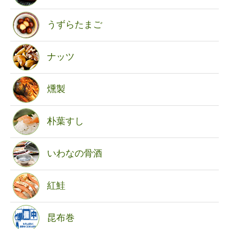
うずらたまご
ナッツ
燻製
朴葉すし
いわなの骨酒
紅鮭
昆布巻