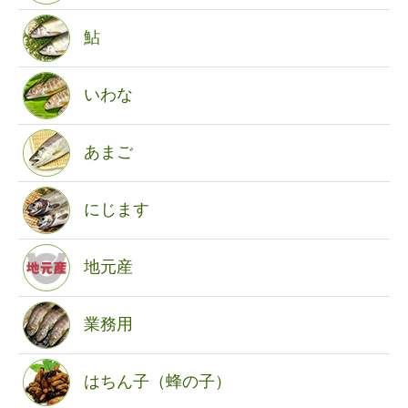
鮎
いわな
あまご
にじます
地元産
業務用
はちん子（蜂の子）