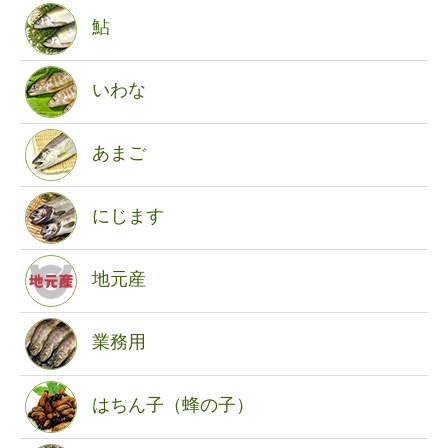
鮎
いわな
あまご
にじます
地元産
業務用
はちん子（蜂の子）