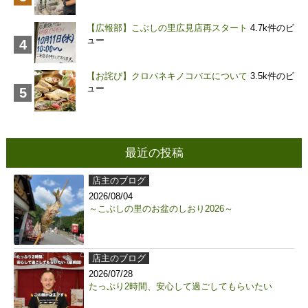
【広報部】こぶしの里広見店再スタート
4.7k件のビ
ュー
【お詫び】クロバネキノコバエについて
3.5k件のビ
ュー
最近の投稿
店主のブログ
2026/08/04
～こぶしの里のお盆のしおり2026～
店主のブログ
2026/07/28
たっぷり2時間、安心して過ごしてもらいたい