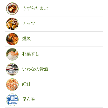
うずらたまご
ナッツ
燻製
朴葉すし
いわなの骨酒
紅鮭
昆布巻