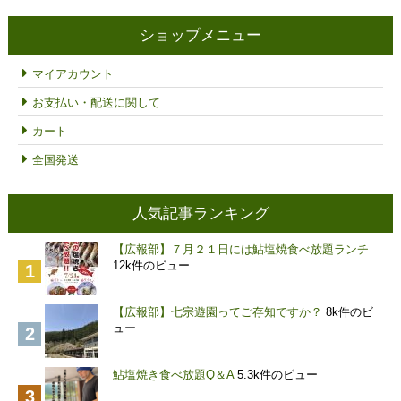
帯:
¥3,000
ショップメニュー
–
¥6,000
マイアカウント
お支払い・配送に関して
カート
全国発送
人気記事ランキング
【広報部】７月２１日には鮎塩焼食べ放題ランチ
12k件のビュー
【広報部】七宗遊園ってご存知ですか？
8k件のビ
ュー
鮎塩焼き食べ放題Q＆A
5.3k件のビュー