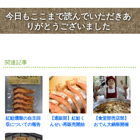
今日もここまで読んでいただきあ
りがとうございました
関連記事
紅鮭燻製の自主回
【通販部】紅鮭く
【食堂部売店部】
収についての報告
んせい再販売開始
おでん大鍋祭開催
しました(^^♪