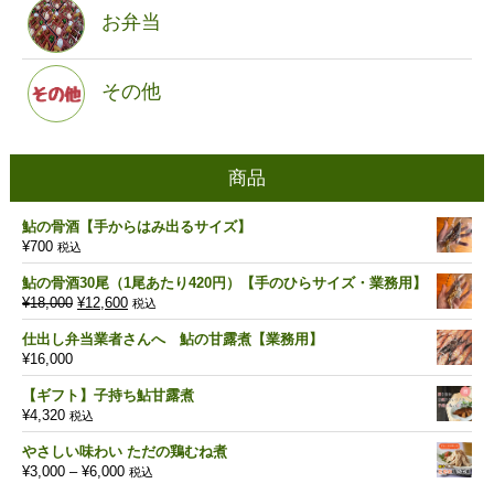
お弁当
その他
商品
鮎の骨酒【手からはみ出るサイズ】
¥
700
税込
鮎の骨酒30尾（1尾あたり420円）【手のひらサイズ・業務用】
元
現
¥
18,000
¥
12,600
税込
の
在
仕出し弁当業者さんへ 鮎の甘露煮【業務用】
価
の
¥
16,000
格
価
は
格
【ギフト】子持ち鮎甘露煮
¥18,000
は
¥
4,320
税込
で
¥12,600
し
で
やさしい味わい ただの鶏むね煮
た。
す。
価
¥
3,000
–
¥
6,000
税込
格