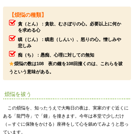
【煩悩の種類】
貪（とん）：貪欲、むさぼりの心。必要以上に何か
を求める心
瞋（じん）：瞋恚（しんい）、怒りの心。憎しみや
悲しみ
痴（ち）：愚痴、心理に対しての無知
煩悩の数は108 夜の鐘を108回撞くのは、これらを祓
うという意味がある。
煩悩を祓う
この煩悩を、知ったうえで大晦日の夜は、実家のすぐ近くに
ある「龍門寺」で「鐘」を撞きます。今年は本堂で少しだけ
（←すぐに保険をかける）座禅をして心を鎮めてみようと思っ
ています。