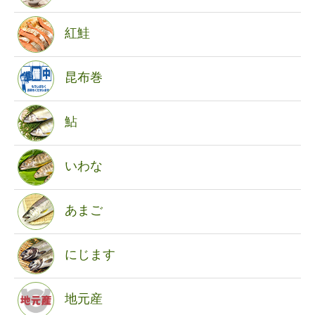
紅鮭
昆布巻
鮎
いわな
あまご
にじます
地元産