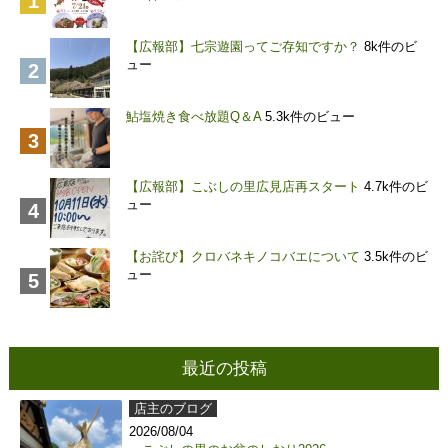
【広報部】七宗遊園ってご存知ですか？
8k件のビ
ュー
鮎塩焼き食べ放題Q＆A
5.3k件のビュー
【広報部】こぶしの里広見店再スタート
4.7k件のビ
ュー
【お詫び】クロバネキノコバエについて
3.5k件のビ
ュー
最近の投稿
店主のブログ
2026/08/04