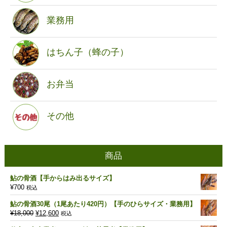
業務用
はちん子（蜂の子）
お弁当
その他
商品
鮎の骨酒【手からはみ出るサイズ】
¥
700
税込
鮎の骨酒30尾（1尾あたり420円）【手のひらサイズ・業務用】
元
現
¥
18,000
¥
12,600
税込
の
在