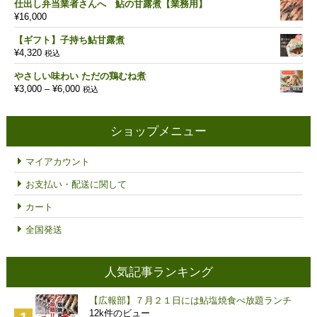
仕出し弁当業者さんへ 鮎の甘露煮【業務用】
価
の
¥
16,000
格
価
は
格
【ギフト】子持ち鮎甘露煮
¥18,000
は
¥
4,320
税込
で
¥12,600
し
で
やさしい味わい ただの鶏むね煮
た。
す。
価
¥
3,000
–
¥
6,000
税込
格
帯:
¥3,000
ショップメニュー
–
¥6,000
マイアカウント
お支払い・配送に関して
カート
全国発送
人気記事ランキング
【広報部】７月２１日には鮎塩焼食べ放題ランチ
12k件のビュー