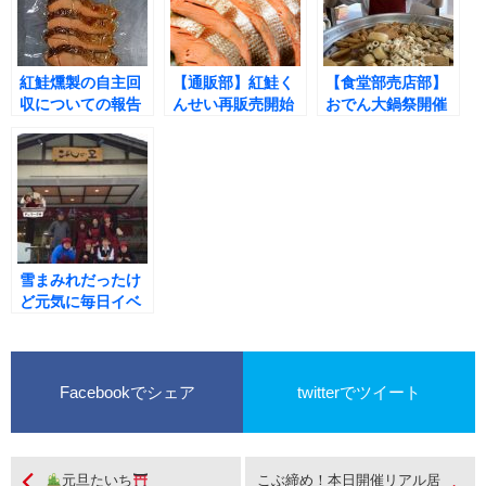
紅鮭燻製の自主回
【通販部】紅鮭く
【食堂部売店部】
収についての報告
んせい再販売開始
おでん大鍋祭開催
しました(^^♪
雪まみれだったけ
ど元気に毎日イベ
ント開催の気持ち
でＯＰＥＮ
Facebookでシェア
twitterでツイート
元旦たいち
こぶ締め！本日開催リアル居