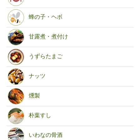
蜂の子・ヘボ
甘露煮・煮付け
うずらたまご
ナッツ
燻製
朴葉すし
いわなの骨酒