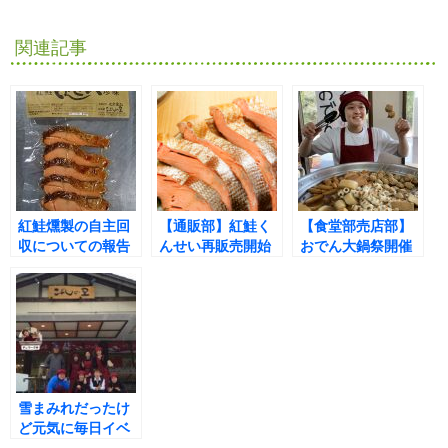
関連記事
紅鮭燻製の自主回
【通販部】紅鮭く
【食堂部売店部】
収についての報告
んせい再販売開始
おでん大鍋祭開催
しました(^^♪
雪まみれだったけ
ど元気に毎日イベ