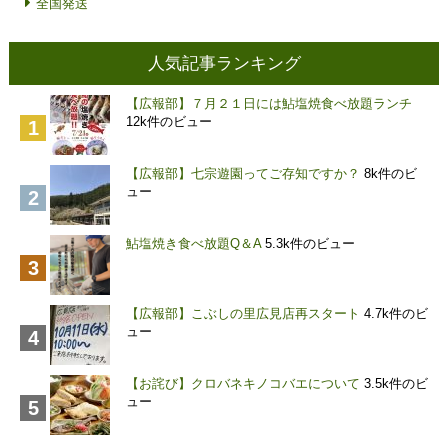
全国発送
人気記事ランキング
【広報部】７月２１日には鮎塩焼食べ放題ランチ
12k件のビュー
【広報部】七宗遊園ってご存知ですか？
8k件のビ
ュー
鮎塩焼き食べ放題Q＆A
5.3k件のビュー
【広報部】こぶしの里広見店再スタート
4.7k件のビ
ュー
【お詫び】クロバネキノコバエについて
3.5k件のビ
ュー