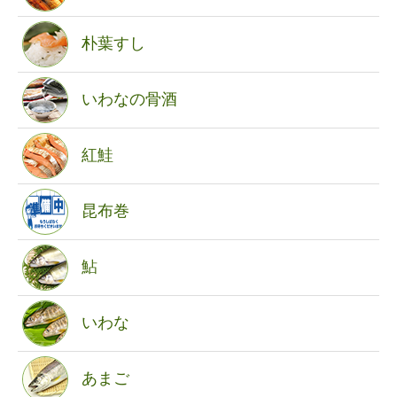
朴葉すし
いわなの骨酒
紅鮭
昆布巻
鮎
いわな
あまご