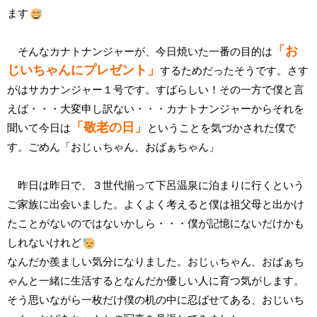
ます
「お
そんなカナトナンジャーが、今日焼いた一番の目的は
じいちゃんにプレゼント」
するためだったそうです。さす
がはサカナンジャー１号です。すばらしい！その一方で僕と言
えば・・・大変申し訳ない・・・カナトナンジャーからそれを
「敬老の日」
聞いて今日は
ということを気づかされた僕で
す。ごめん「おじぃちゃん、おばぁちゃん」
昨日は昨日で、３世代揃って下呂温泉に泊まりに行くという
ご家族に出会いました。よくよく考えると僕は祖父母と出かけ
たことがないのではないかしら・・・僕が記憶にないだけかも
しれないけれど
なんだか羨ましい気分になりました。おじぃちゃん、おばぁち
ゃんと一緒に生活するとなんだか優しい人に育つ気がします。
そう思いながら一枚だけ僕の机の中に忍ばせてある、おじいち