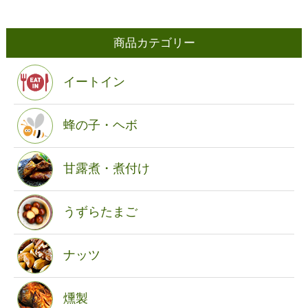
商品カテゴリー
イートイン
蜂の子・ヘボ
甘露煮・煮付け
うずらたまご
ナッツ
燻製