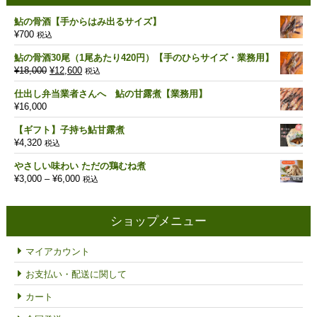
鮎の骨酒【手からはみ出るサイズ】
¥
700
税込
鮎の骨酒30尾（1尾あたり420円）【手のひらサイズ・業務用】
元
現
¥
18,000
¥
12,600
税込
の
在
仕出し弁当業者さんへ 鮎の甘露煮【業務用】
価
の
¥
16,000
格
価
は
格
【ギフト】子持ち鮎甘露煮
¥18,000
は
¥
4,320
税込
で
¥12,600
し
で
やさしい味わい ただの鶏むね煮
た。
す。
価
¥
3,000
–
¥
6,000
税込
格
帯:
¥3,000
ショップメニュー
–
¥6,000
マイアカウント
お支払い・配送に関して
カート