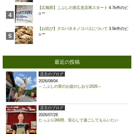
【広報部】こぶしの里広見店再スタート
4.7k件のビ
ュー
【お詫び】クロバネキノコバエについて
3.5k件のビ
ュー
最近の投稿
店主のブログ
2026/08/04
～こぶしの里のお盆のしおり2026～
店主のブログ
2026/07/28
たっぷり2時間、安心して過ごしてもらいたい