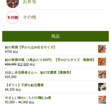
お弁当
その他
商品
鮎の骨酒【手からはみ出るサイズ】
¥
700
税込
鮎の骨酒30尾（1尾あたり420円）【手のひらサイズ・業務用】
元
現
¥
18,000
¥
12,600
税込
の
在
仕出し弁当業者さんへ 鮎の甘露煮【業務用】
価
の
¥
16,000
格
価
は
格
【ギフト】子持ち鮎甘露煮
¥18,000
は
¥
4,320
税込
で
¥12,600
し
で
やさしい味わい ただの鶏むね煮
た。
す。
価
¥
3,000
–
¥
6,000
税込
格
帯: