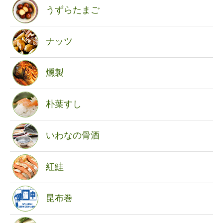
うずらたまご
ナッツ
燻製
朴葉すし
いわなの骨酒
紅鮭
昆布巻