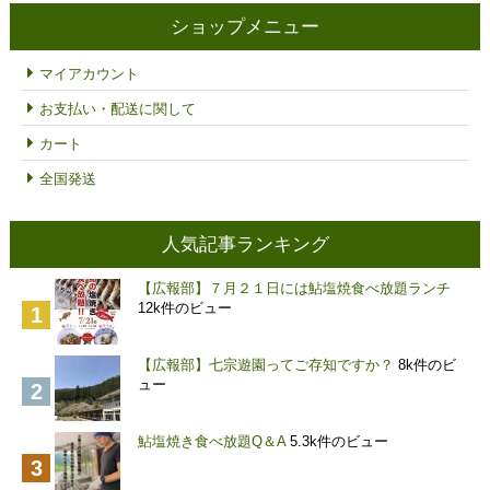
¥3,000
ショップメニュー
–
¥6,000
マイアカウント
お支払い・配送に関して
カート
全国発送
人気記事ランキング
【広報部】７月２１日には鮎塩焼食べ放題ランチ
12k件のビュー
【広報部】七宗遊園ってご存知ですか？
8k件のビ
ュー
鮎塩焼き食べ放題Q＆A
5.3k件のビュー