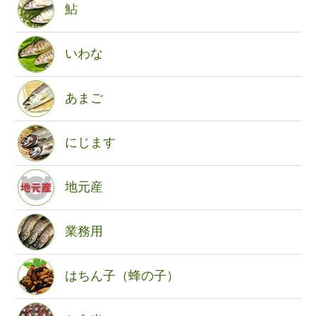
鮎
いわな
あまご
にじます
地元産
業務用
はちん子（蜂の子）