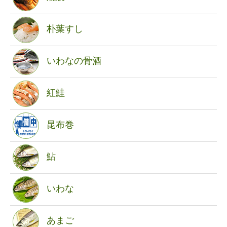
朴葉すし
いわなの骨酒
紅鮭
昆布巻
鮎
いわな
あまご