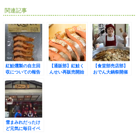
関連記事
紅鮭燻製の自主回
【通販部】紅鮭く
【食堂部売店部】
収についての報告
んせい再販売開始
おでん大鍋祭開催
しました(^^♪
雪まみれだったけ
ど元気に毎日イベ
ント開催の気持ち