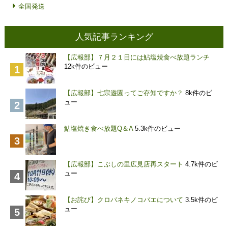
全国発送
人気記事ランキング
【広報部】７月２１日には鮎塩焼食べ放題ランチ
12k件のビュー
【広報部】七宗遊園ってご存知ですか？
8k件のビ
ュー
鮎塩焼き食べ放題Q＆A
5.3k件のビュー
【広報部】こぶしの里広見店再スタート
4.7k件のビ
ュー
【お詫び】クロバネキノコバエについて
3.5k件のビ
ュー