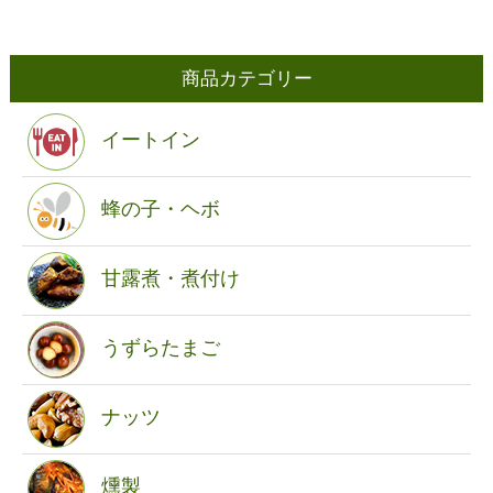
商品カテゴリー
イートイン
蜂の子・ヘボ
甘露煮・煮付け
うずらたまご
ナッツ
燻製