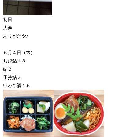
初日
大漁
ありがたや♪
６月４日（木）
ちび鮎１８
鮎３
子持鮎３
いわな酒１６