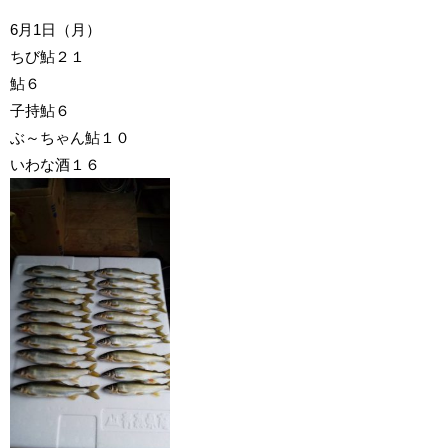
6月1日（月）
ちび鮎２１
鮎６
子持鮎６
ぶ～ちゃん鮎１０
いわな酒１６