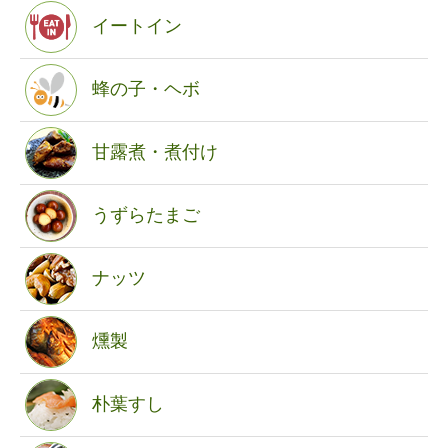
イートイン
蜂の子・ヘボ
甘露煮・煮付け
うずらたまご
ナッツ
燻製
朴葉すし