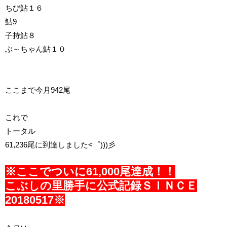
ちび鮎１６
鮎9
子持鮎８
ぶ～ちゃん鮎１０
ここまで今月942尾
これで
トータル
61,236尾に到達しました<゜)))彡
※ここでついに61,000尾達成！！
こぶしの里勝手に公式記録ＳＩＮＣＥ
201805
17
※