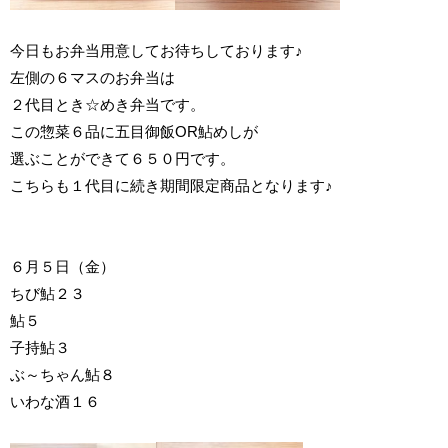
今日もお弁当用意してお待ちしております♪
左側の６マスのお弁当は
２代目とき☆めき弁当です。
この惣菜６品に五目御飯OR鮎めしが
選ぶことができて６５０円です。
こちらも１代目に続き期間限定商品となります♪
６月５日（金）
ちび鮎２３
鮎５
子持鮎３
ぶ～ちゃん鮎８
いわな酒１６