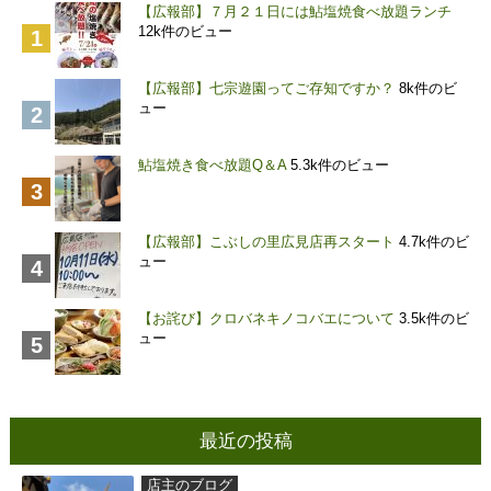
【広報部】７月２１日には鮎塩焼食べ放題ランチ
12k件のビュー
【広報部】七宗遊園ってご存知ですか？
8k件のビ
ュー
鮎塩焼き食べ放題Q＆A
5.3k件のビュー
【広報部】こぶしの里広見店再スタート
4.7k件のビ
ュー
【お詫び】クロバネキノコバエについて
3.5k件のビ
ュー
最近の投稿
店主のブログ