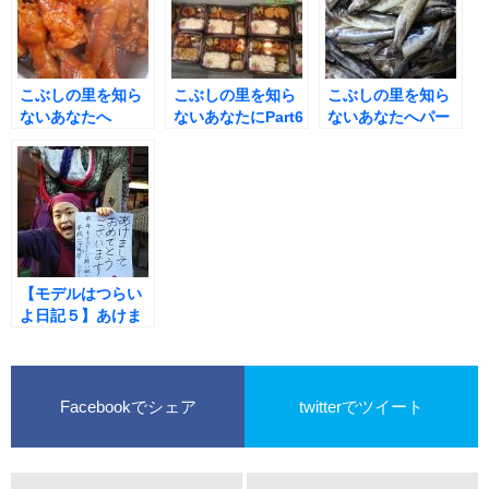
こぶしの里を知ら
こぶしの里を知ら
こぶしの里を知ら
ないあなたへ
ないあなたにPart6
ないあなたへパー
ト１１【岩魚（い
わな）入荷】
【モデルはつらい
よ日記５】あけま
しておめでとうご
ざいます！
Facebookでシェア
twitterでツイート