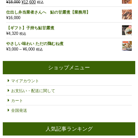
元
現
¥
18,000
¥
12,600
税込
の
在
仕出し弁当業者さんへ 鮎の甘露煮【業務用】
価
の
¥
16,000
格
価
は
格
【ギフト】子持ち鮎甘露煮
¥18,000
は
¥
4,320
税込
で
¥12,600
し
で
やさしい味わい ただの鶏むね煮
た。
す。
価
¥
3,000
–
¥
6,000
税込
格
帯:
¥3,000
ショップメニュー
–
¥6,000
マイアカウント
お支払い・配送に関して
カート
全国発送
人気記事ランキング