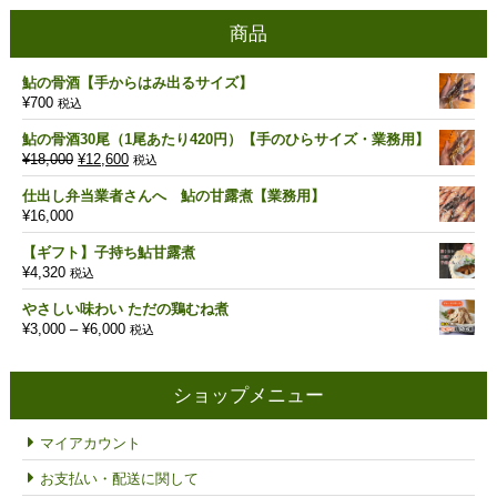
商品
鮎の骨酒【手からはみ出るサイズ】
¥
700
税込
鮎の骨酒30尾（1尾あたり420円）【手のひらサイズ・業務用】
元
現
¥
18,000
¥
12,600
税込
の
在
仕出し弁当業者さんへ 鮎の甘露煮【業務用】
価
の
¥
16,000
格
価
は
格
【ギフト】子持ち鮎甘露煮
¥18,000
は
¥
4,320
税込
で
¥12,600
し
で
やさしい味わい ただの鶏むね煮
た。
す。
価
¥
3,000
–
¥
6,000
税込
格
帯:
¥3,000
ショップメニュー
–
¥6,000
マイアカウント
お支払い・配送に関して