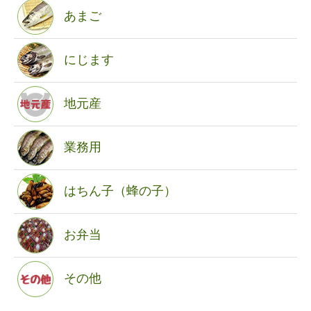
あまご
にじます
地元産
業務用
はちん子（蜂の子）
お弁当
その他