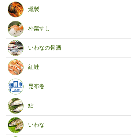
燻製
朴葉すし
いわなの骨酒
紅鮭
昆布巻
鮎
いわな