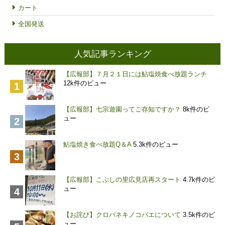
カート
全国発送
人気記事ランキング
【広報部】７月２１日には鮎塩焼食べ放題ランチ
12k件のビュー
【広報部】七宗遊園ってご存知ですか？
8k件のビ
ュー
鮎塩焼き食べ放題Q＆A
5.3k件のビュー
【広報部】こぶしの里広見店再スタート
4.7k件のビ
ュー
【お詫び】クロバネキノコバエについて
3.5k件のビ
ュー