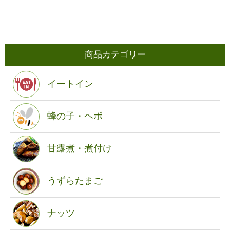
商品カテゴリー
イートイン
蜂の子・ヘボ
甘露煮・煮付け
うずらたまご
ナッツ