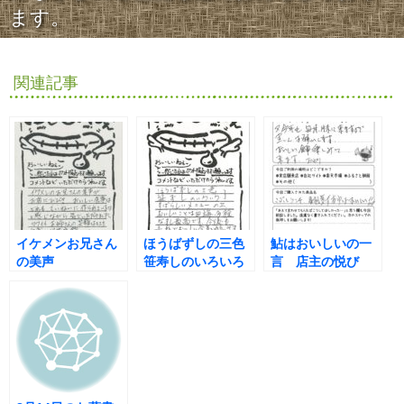
ます。
関連記事
イケメンお兄さん
ほうばずしの三色
鮎はおいしいの一
の美声
笹寿しのいろいろ
言 店主の悦び
おいしい