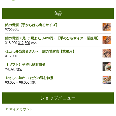
商品
鮎の骨酒【手からはみ出るサイズ】
¥
700
税込
鮎の骨酒30尾（1尾あたり420円）【手のひらサイズ・業務用】
元
現
¥
18,000
¥
12,600
税込
の
在
仕出し弁当業者さんへ 鮎の甘露煮【業務用】
価
の
¥
16,000
格
価
は
格
【ギフト】子持ち鮎甘露煮
¥18,000
は
¥
4,320
税込
で
¥12,600
し
で
やさしい味わい ただの鶏むね煮
た。
す。
価
¥
3,000
–
¥
6,000
税込
格
帯:
¥3,000
ショップメニュー
–
¥6,000
マイアカウント