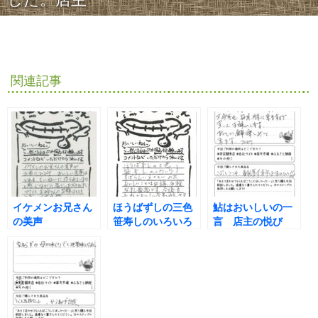
関連記事
イケメンお兄さん
ほうばずしの三色
鮎はおいしいの一
の美声
笹寿しのいろいろ
言 店主の悦び
おいしい