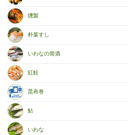
燻製
朴葉すし
いわなの骨酒
紅鮭
昆布巻
鮎
いわな