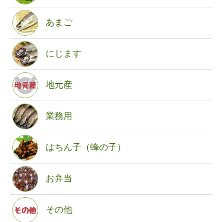
あまご
にじます
地元産
業務用
はちん子（蜂の子）
お弁当
その他