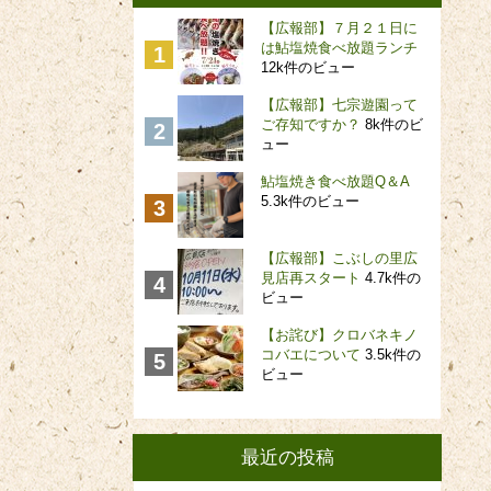
【広報部】７月２１日に
は鮎塩焼食べ放題ランチ
12k件のビュー
【広報部】七宗遊園って
ご存知ですか？
8k件のビ
ュー
鮎塩焼き食べ放題Q＆A
5.3k件のビュー
【広報部】こぶしの里広
見店再スタート
4.7k件の
ビュー
【お詫び】クロバネキノ
コバエについて
3.5k件の
ビュー
最近の投稿