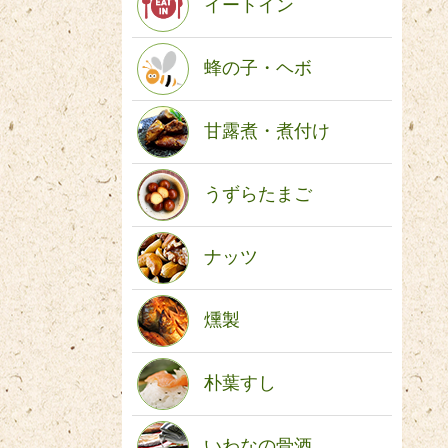
イートイン
蜂の子・ヘボ
甘露煮・煮付け
うずらたまご
ナッツ
燻製
朴葉すし
いわなの骨酒