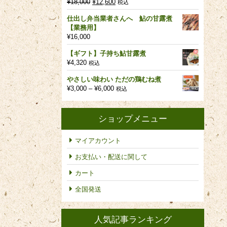
元
現
¥
18,000
¥
12,600
税込
の
在
仕出し弁当業者さんへ 鮎の甘露煮
価
の
【業務用】
格
価
¥
16,000
は
格
¥18,000
は
【ギフト】子持ち鮎甘露煮
で
¥12,600
¥
4,320
税込
し
で
た。
す。
やさしい味わい ただの鶏むね煮
価
¥
3,000
–
¥
6,000
税込
格
帯:
¥3,000
ショップメニュー
–
¥6,000
マイアカウント
お支払い・配送に関して
カート
全国発送
人気記事ランキング