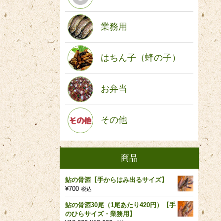
業務用
はちん子（蜂の子）
お弁当
その他
商品
鮎の骨酒【手からはみ出るサイズ】
¥
700
税込
鮎の骨酒30尾（1尾あたり420円）【手
のひらサイズ・業務用】