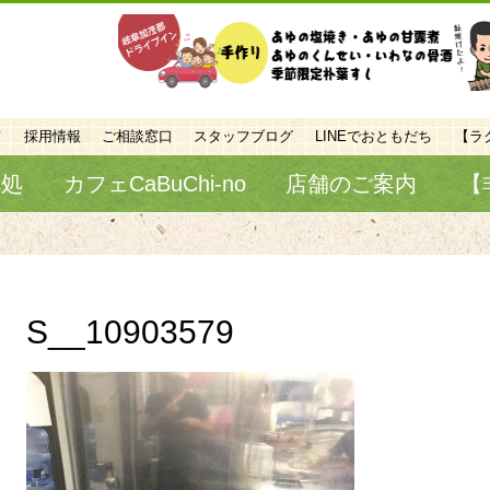
て
採用情報
ご相談窓口
スタッフブログ
LINEでおともだち
【ラ
べ処
カフェCaBuChi-no
店舗のご案内
【
S__10903579