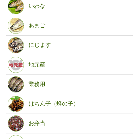
いわな
あまご
にじます
地元産
業務用
はちん子（蜂の子）
お弁当