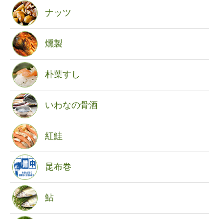
ナッツ
燻製
朴葉すし
いわなの骨酒
紅鮭
昆布巻
鮎