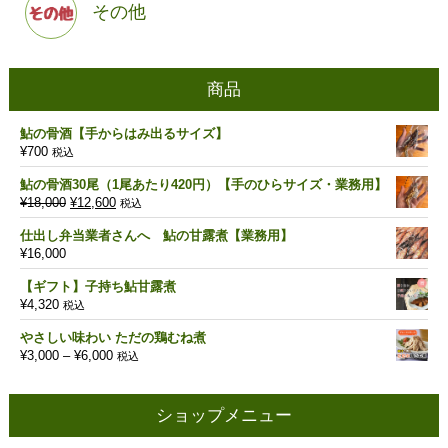
その他
商品
鮎の骨酒【手からはみ出るサイズ】
¥
700
税込
鮎の骨酒30尾（1尾あたり420円）【手のひらサイズ・業務用】
元
現
¥
18,000
¥
12,600
税込
の
在
仕出し弁当業者さんへ 鮎の甘露煮【業務用】
価
の
¥
16,000
格
価
は
格
【ギフト】子持ち鮎甘露煮
¥18,000
は
¥
4,320
税込
で
¥12,600
し
で
やさしい味わい ただの鶏むね煮
た。
す。
価
¥
3,000
–
¥
6,000
税込
格
帯:
¥3,000
ショップメニュー
–
¥6,000