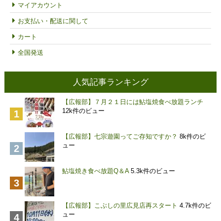
マイアカウント
お支払い・配送に関して
カート
全国発送
人気記事ランキング
【広報部】７月２１日には鮎塩焼食べ放題ランチ
12k件のビュー
【広報部】七宗遊園ってご存知ですか？
8k件のビ
ュー
鮎塩焼き食べ放題Q＆A
5.3k件のビュー
【広報部】こぶしの里広見店再スタート
4.7k件のビ
ュー