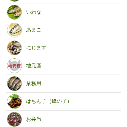
いわな
あまご
にじます
地元産
業務用
はちん子（蜂の子）
お弁当