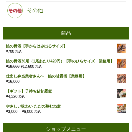
その他
商品
鮎の骨酒【手からはみ出るサイズ】
¥
700
税込
鮎の骨酒30尾（1尾あたり420円）【手のひらサイズ・業務用】
元
現
¥
18,000
¥
12,600
税込
の
在
仕出し弁当業者さんへ 鮎の甘露煮【業務用】
価
の
¥
16,000
格
価
は
格
【ギフト】子持ち鮎甘露煮
¥18,000
は
¥
4,320
税込
で
¥12,600
し
で
やさしい味わい ただの鶏むね煮
た。
す。
価
¥
3,000
–
¥
6,000
税込
格
帯:
¥3,000
ショップメニュー