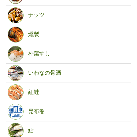
ナッツ
燻製
朴葉すし
いわなの骨酒
紅鮭
昆布巻
鮎