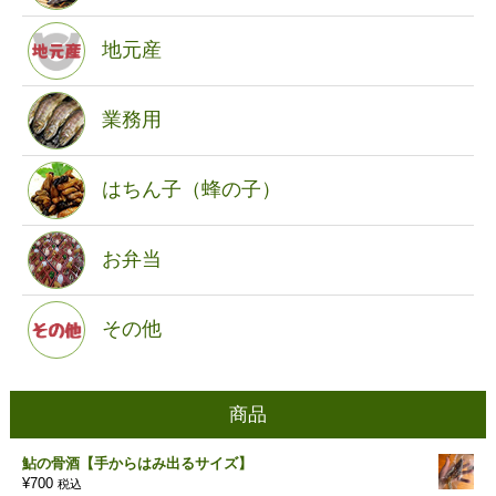
地元産
業務用
はちん子（蜂の子）
お弁当
その他
商品
鮎の骨酒【手からはみ出るサイズ】
¥
700
税込