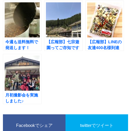
今週も送料無料で
【広報部】七宗遊
【広報部】LINEの
発送します！
園ってご存知です
友達400名様到達
か？
の記念品！
月初撮影会を実施
しました♪
Facebookでシェア
twitterでツイート