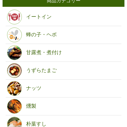
商品カテゴリー
イートイン
蜂の子・ヘボ
甘露煮・煮付け
うずらたまご
ナッツ
燻製
朴葉すし