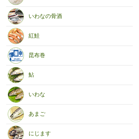
いわなの骨酒
紅鮭
昆布巻
鮎
いわな
あまご
にじます