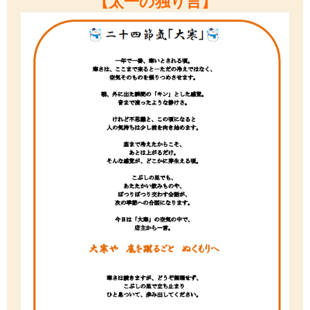
【太一の独り言
】