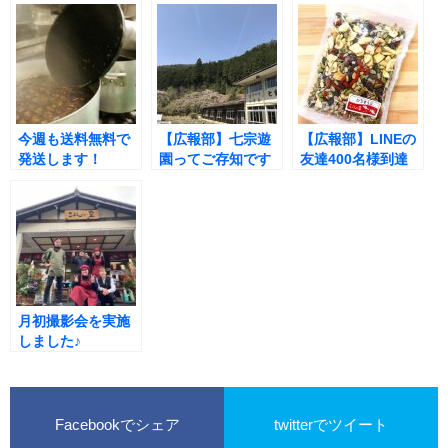
今週も送料無料で
【広報部】七宗遊
【広報部】LINEの
発送します！
園ってご存知です
友達400名様到達
か？
の記念品！
月初撮影会を実施
しました♪
Facebookでシェア
twitterでツイート