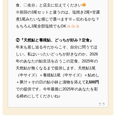
食、〇名分」と店主に伝えてください
※前回の3尾セットと違うのは、塩焼き2尾×甘露
煮1尾みたいな感じで選べます※←伝わるかな？
もちろん3尾全部塩焼でもOK
②『天然鮎と養殖鮎、どっちが好み？定食』
年末も差し迫る今だからこそ、自分に問うてほ
しい。私はいったいどっちが好きなのか。2026
年のあなたの鮎生活を占うこの定食。2025年の
天然鮎が無くなるまで提供します。天然鮎1尾
（中サイズ）＋養殖鮎1尾（中サイズ）＋鮎めし
＋豚汁＋その日の鮎小鉢と漬物を添えて
2,500円
での提供です。今年最後に2025年のあなたを彩
る締めにしてくださいね♪