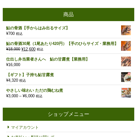
商品
鮎の骨酒【手からはみ出るサイズ】
¥
700
税込
鮎の骨酒30尾（1尾あたり420円）【手のひらサイズ・業務用】
元
現
¥
18,000
¥
12,600
税込
の
在
仕出し弁当業者さんへ 鮎の甘露煮【業務用】
価
の
¥
16,000
格
価
は
格
【ギフト】子持ち鮎甘露煮
¥18,000
は
¥
4,320
税込
で
¥12,600
し
で
やさしい味わい ただの鶏むね煮
た。
す。
価
¥
3,000
–
¥
6,000
税込
格
帯:
¥3,000
ショップメニュー
–
¥6,000
マイアカウント