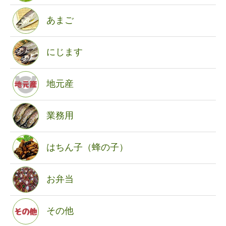
あまご
にじます
地元産
業務用
はちん子（蜂の子）
お弁当
その他