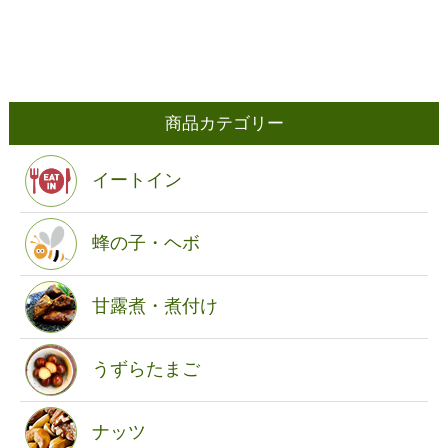
商品カテゴリー
イートイン
蜂の子・ヘボ
甘露煮・煮付け
うずらたまご
ナッツ