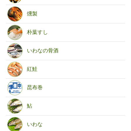
燻製
朴葉すし
いわなの骨酒
紅鮭
昆布巻
鮎
いわな