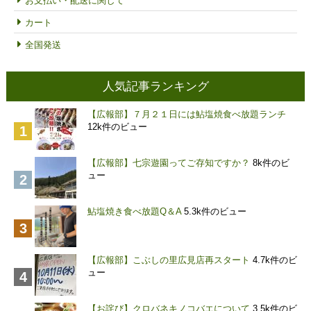
お支払い・配送に関して
カート
全国発送
人気記事ランキング
【広報部】７月２１日には鮎塩焼食べ放題ランチ
12k件のビュー
【広報部】七宗遊園ってご存知ですか？
8k件のビ
ュー
鮎塩焼き食べ放題Q＆A
5.3k件のビュー
【広報部】こぶしの里広見店再スタート
4.7k件のビ
ュー
【お詫び】クロバネキノコバエについて
3.5k件のビ