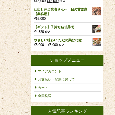
元
現
¥
18,000
¥
12,600
税込
の
在
仕出し弁当業者さんへ 鮎の甘露煮
価
の
【業務用】
格
価
¥
16,000
は
格
¥18,000
は
【ギフト】子持ち鮎甘露煮
で
¥12,600
¥
4,320
税込
し
で
た。
す。
やさしい味わい ただの鶏むね煮
価
¥
3,000
–
¥
6,000
税込
格
帯:
¥3,000
ショップメニュー
–
¥6,000
マイアカウント
お支払い・配送に関して
カート
全国発送
人気記事ランキング