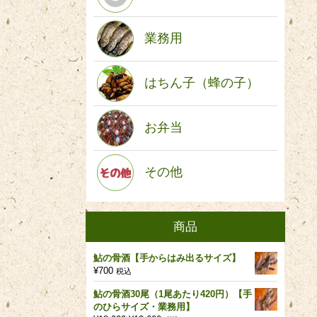
業務用
はちん子（蜂の子）
お弁当
その他
商品
鮎の骨酒【手からはみ出るサイズ】
¥
700
税込
鮎の骨酒30尾（1尾あたり420円）【手
のひらサイズ・業務用】