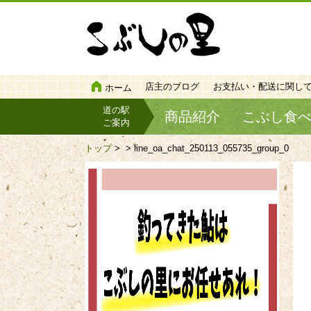
店主のブログ
お支払い・配送に関し
ホーム
道の駅
商品紹介
こぶし食
ご案内
トップ
>
> line_oa_chat_250113_055735_group_0