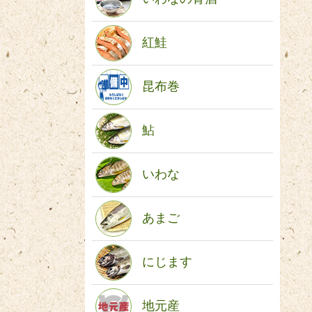
紅鮭
昆布巻
鮎
いわな
あまご
にじます
地元産