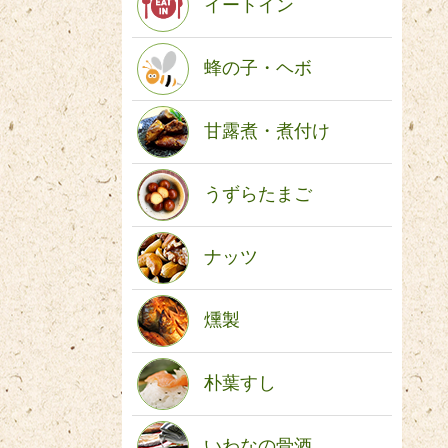
イートイン
蜂の子・ヘボ
甘露煮・煮付け
うずらたまご
ナッツ
燻製
朴葉すし
いわなの骨酒