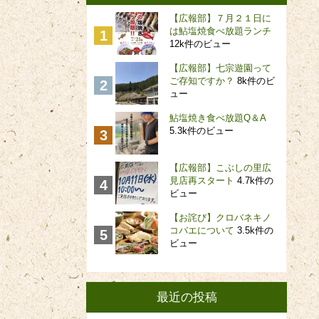
【広報部】７月２１日に
は鮎塩焼食べ放題ランチ
12k件のビュー
【広報部】七宗遊園って
ご存知ですか？
8k件のビ
ュー
鮎塩焼き食べ放題Q＆A
5.3k件のビュー
【広報部】こぶしの里広
見店再スタート
4.7k件の
ビュー
【お詫び】クロバネキノ
コバエについて
3.5k件の
ビュー
最近の投稿