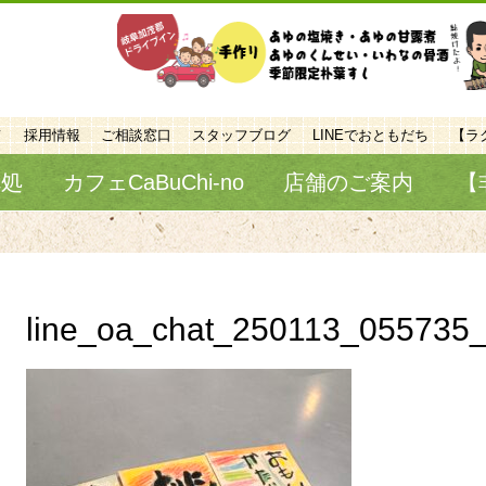
て
採用情報
ご相談窓口
スタッフブログ
LINEでおともだち
【ラ
べ処
カフェCaBuChi-no
店舗のご案内
【
line_oa_chat_250113_055735