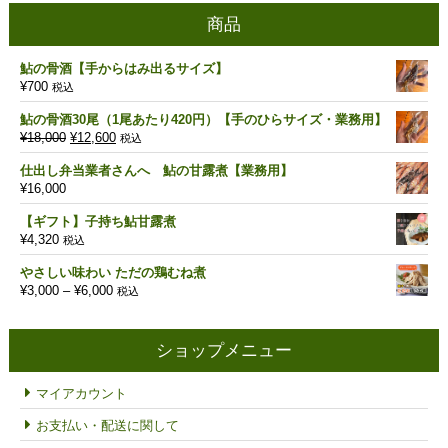
商品
鮎の骨酒【手からはみ出るサイズ】
¥
700
税込
鮎の骨酒30尾（1尾あたり420円）【手のひらサイズ・業務用】
元
現
¥
18,000
¥
12,600
税込
の
在
仕出し弁当業者さんへ 鮎の甘露煮【業務用】
価
の
¥
16,000
格
価
は
格
【ギフト】子持ち鮎甘露煮
¥18,000
は
¥
4,320
税込
で
¥12,600
し
で
やさしい味わい ただの鶏むね煮
た。
す。
価
¥
3,000
–
¥
6,000
税込
格
帯:
¥3,000
ショップメニュー
–
¥6,000
マイアカウント
お支払い・配送に関して