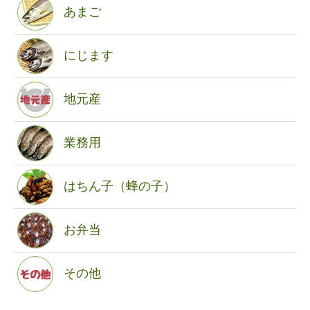
あまご
にじます
地元産
業務用
はちん子（蜂の子）
お弁当
その他