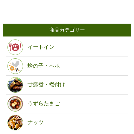
商品カテゴリー
イートイン
蜂の子・ヘボ
甘露煮・煮付け
うずらたまご
ナッツ