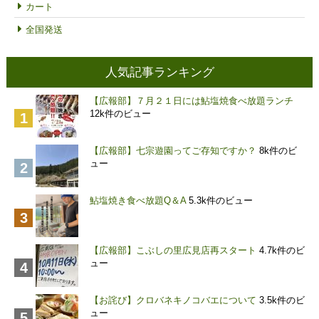
カート
全国発送
人気記事ランキング
【広報部】７月２１日には鮎塩焼食べ放題ランチ
12k件のビュー
【広報部】七宗遊園ってご存知ですか？
8k件のビ
ュー
鮎塩焼き食べ放題Q＆A
5.3k件のビュー
【広報部】こぶしの里広見店再スタート
4.7k件のビ
ュー
【お詫び】クロバネキノコバエについて
3.5k件のビ
ュー