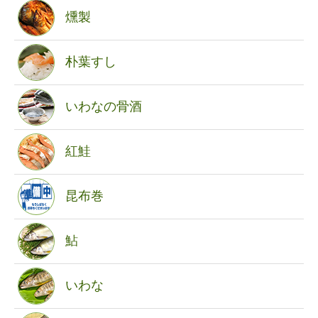
燻製
朴葉すし
いわなの骨酒
紅鮭
昆布巻
鮎
いわな