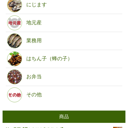
にじます
地元産
業務用
はちん子（蜂の子）
お弁当
その他
商品