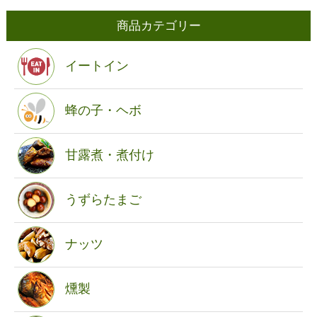
商品カテゴリー
イートイン
蜂の子・ヘボ
甘露煮・煮付け
うずらたまご
ナッツ
燻製