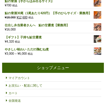
鮎の骨酒【手からはみ出るサイズ】
¥
700
税込
鮎の骨酒30尾（1尾あたり420円）【手のひらサイズ・業務用】
元
現
¥
18,000
¥
12,600
税込
の
在
仕出し弁当業者さんへ 鮎の甘露煮【業務用】
価
の
¥
16,000
格
価
は
格
【ギフト】子持ち鮎甘露煮
¥18,000
は
¥
4,320
税込
で
¥12,600
し
で
やさしい味わい ただの鶏むね煮
た。
す。
価
¥
3,000
–
¥
6,000
税込
格
帯:
¥3,000
ショップメニュー
–
¥6,000
マイアカウント
お支払い・配送に関して
カート
全国発送