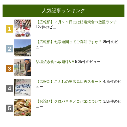
人気記事ランキング
【広報部】７月２１日には鮎塩焼食べ放題ランチ
12k件のビュー
【広報部】七宗遊園ってご存知ですか？
8k件のビ
ュー
鮎塩焼き食べ放題Q＆A
5.3k件のビュー
【広報部】こぶしの里広見店再スタート
4.7k件のビ
ュー
【お詫び】クロバネキノコバエについて
3.5k件のビ
ュー