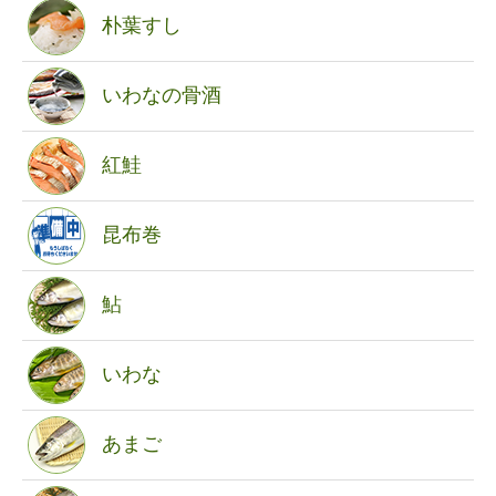
朴葉すし
いわなの骨酒
紅鮭
昆布巻
鮎
いわな
あまご