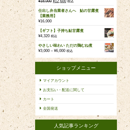
元
現
¥
18,000
¥
12,600
税込
の
在
仕出し弁当業者さんへ 鮎の甘露煮
価
の
【業務用】
格
価
¥
16,000
は
格
¥18,000
は
【ギフト】子持ち鮎甘露煮
で
¥12,600
¥
4,320
税込
し
で
た。
す。
やさしい味わい ただの鶏むね煮
価
¥
3,000
–
¥
6,000
税込
格
帯:
¥3,000
ショップメニュー
–
¥6,000
マイアカウント
お支払い・配送に関して
カート
全国発送
人気記事ランキング