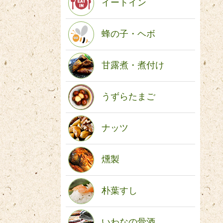
イートイン
蜂の子・ヘボ
甘露煮・煮付け
うずらたまご
ナッツ
燻製
朴葉すし
いわなの骨酒