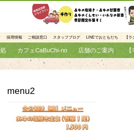
て
採用情報
ご相談窓口
スタッフブログ
LINEでおともだち
【ラ
べ処
カフェCaBuChi-no
店舗のご案内
【
menu2