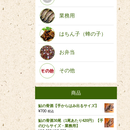
業務用
はちん子（蜂の子）
お弁当
その他
商品
鮎の骨酒【手からはみ出るサイズ】
¥
700
税込
鮎の骨酒30尾（1尾あたり420円）【手
のひらサイズ・業務用】