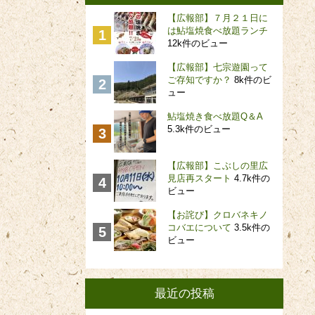
【広報部】７月２１日に
は鮎塩焼食べ放題ランチ
12k件のビュー
【広報部】七宗遊園って
ご存知ですか？
8k件のビ
ュー
鮎塩焼き食べ放題Q＆A
5.3k件のビュー
【広報部】こぶしの里広
見店再スタート
4.7k件の
ビュー
【お詫び】クロバネキノ
コバエについて
3.5k件の
ビュー
最近の投稿