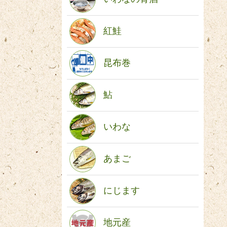
紅鮭
昆布巻
鮎
いわな
あまご
にじます
地元産