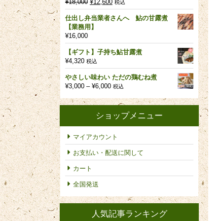
元
現
¥
18,000
¥
12,600
税込
の
在
仕出し弁当業者さんへ 鮎の甘露煮
価
の
【業務用】
格
価
¥
16,000
は
格
¥18,000
は
【ギフト】子持ち鮎甘露煮
で
¥12,600
¥
4,320
税込
し
で
た。
す。
やさしい味わい ただの鶏むね煮
価
¥
3,000
–
¥
6,000
税込
格
帯:
¥3,000
ショップメニュー
–
¥6,000
マイアカウント
お支払い・配送に関して
カート
全国発送
人気記事ランキング