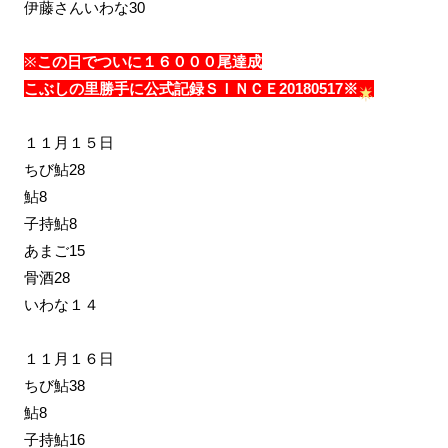
伊藤さんいわな30
※
この日でついに１６０００尾達成
こぶしの里勝手に公
式記録ＳＩＮＣＥ20180517※
１１月１５日
ちび鮎28
鮎8
子持鮎8
あまご15
骨酒28
いわな１４
１１月１６日
ちび鮎38
鮎8
子持鮎16