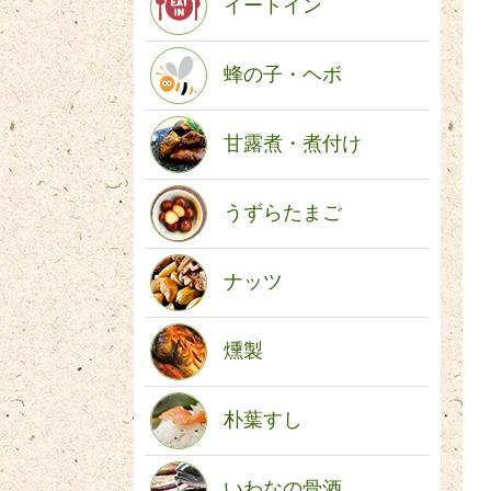
イートイン
蜂の子・ヘボ
甘露煮・煮付け
うずらたまご
ナッツ
燻製
朴葉すし
いわなの骨酒