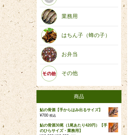
業務用
はちん子（蜂の子）
お弁当
その他
商品
鮎の骨酒【手からはみ出るサイズ】
¥
700
税込
鮎の骨酒30尾（1尾あたり420円）【手
のひらサイズ・業務用】