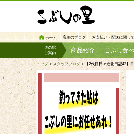
店主のブログ
お支払い・配送に関し
ホーム
道の駅
商品紹介
こぶし食
ご案内
トップ
>
スタッフブログ
> 【2代目日々進化日記42】