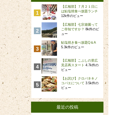
【広報部】７月２１日に
は鮎塩焼食べ放題ランチ
12k件のビュー
【広報部】七宗遊園って
ご存知ですか？
8k件のビ
ュー
鮎塩焼き食べ放題Q＆A
5.3k件のビュー
【広報部】こぶしの里広
見店再スタート
4.7k件の
ビュー
【お詫び】クロバネキノ
コバエについて
3.5k件の
ビュー
最近の投稿