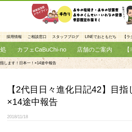
て
採用情報
ご相談窓口
スタッフブログ
LINEでおともだち
【ラ
べ処
カフェCaBuChi-no
店舗のご案内
【
目指します！日本一！×14途中報告
【2代目日々進化日記42】目
×14途中報告
2018/11/18