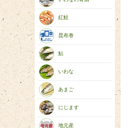
紅鮭
昆布巻
鮎
いわな
あまご
にじます
地元産