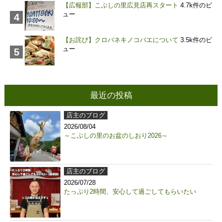
【広報部】こぶしの里広見店再スタート
4.7k件のビ
ュー
【お詫び】クロバネキノコバエについて
3.5k件のビ
ュー
最近の投稿
店主のブログ
2026/08/04
～こぶしの里のお盆のしおり2026～
店主のブログ
2026/07/28
たっぷり2時間、安心して過ごしてもらいたい