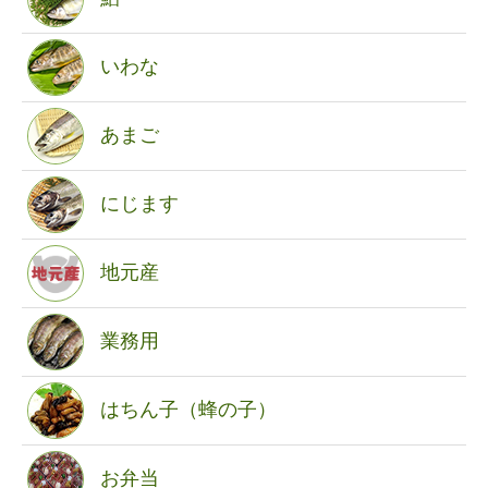
いわな
あまご
にじます
地元産
業務用
はちん子（蜂の子）
お弁当