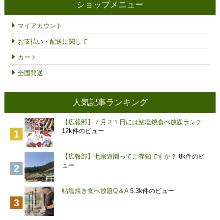
¥3,000
ショップメニュー
–
¥6,000
マイアカウント
お支払い・配送に関して
カート
全国発送
人気記事ランキング
【広報部】７月２１日には鮎塩焼食べ放題ランチ
12k件のビュー
【広報部】七宗遊園ってご存知ですか？
8k件のビ
ュー
鮎塩焼き食べ放題Q＆A
5.3k件のビュー