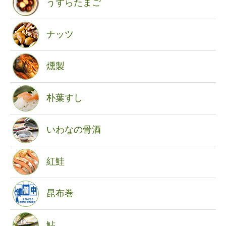
うずらたまご
ナッツ
燻製
朴葉すし
いわなの骨酒
紅鮭
昆布巻
鮎