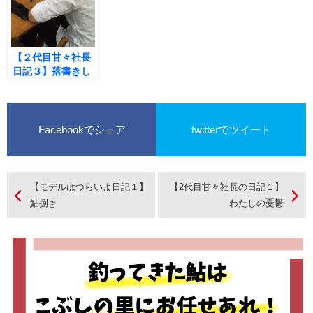
【２代目甘々社長
日記３】落書きし
てます。
Facebookでシェア
twitterでツイート
【モデルはつらいよ日記１】
【2代目甘々社長の日記１】
鮎捌き
わたしの憂鬱