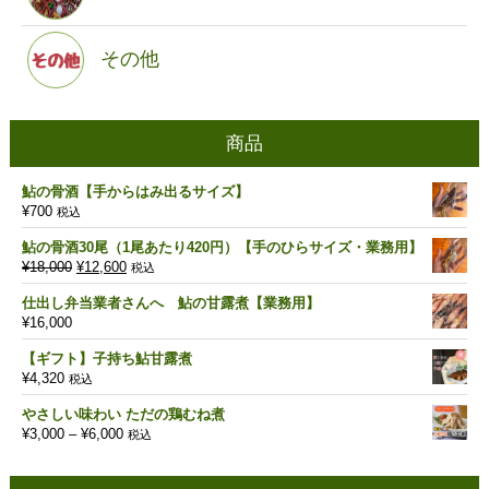
その他
商品
鮎の骨酒【手からはみ出るサイズ】
¥
700
税込
鮎の骨酒30尾（1尾あたり420円）【手のひらサイズ・業務用】
元
現
¥
18,000
¥
12,600
税込
の
在
仕出し弁当業者さんへ 鮎の甘露煮【業務用】
価
の
¥
16,000
格
価
は
格
【ギフト】子持ち鮎甘露煮
¥18,000
は
¥
4,320
税込
で
¥12,600
し
で
やさしい味わい ただの鶏むね煮
た。
す。
価
¥
3,000
–
¥
6,000
税込
格
帯: