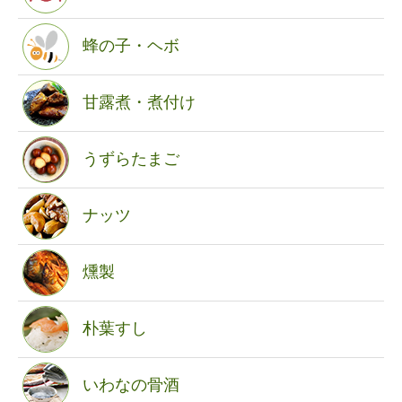
蜂の子・ヘボ
甘露煮・煮付け
うずらたまご
ナッツ
燻製
朴葉すし
いわなの骨酒