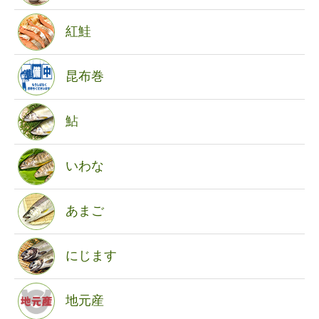
紅鮭
昆布巻
鮎
いわな
あまご
にじます
地元産