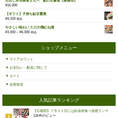
仕出し弁当業者さんへ 鮎の甘露煮【業務用】
価
の
¥
16,000
格
価
は
格
【ギフト】子持ち鮎甘露煮
¥18,000
は
¥
4,320
税込
で
¥12,600
し
で
やさしい味わい ただの鶏むね煮
た。
す。
価
¥
3,000
–
¥
6,000
税込
格
帯:
¥3,000
ショップメニュー
–
¥6,000
マイアカウント
お支払い・配送に関して
カート
全国発送
人気記事ランキング
【広報部】７月２１日には鮎塩焼食べ放題ランチ
12k件のビュー