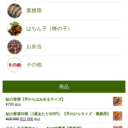
業務用
はちん子（蜂の子）
お弁当
その他
商品
鮎の骨酒【手からはみ出るサイズ】
¥
700
税込
鮎の骨酒30尾（1尾あたり420円）【手のひらサイズ・業務用】
元
現
¥
18,000
¥
12,600
税込
の
在