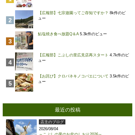
【広報部】七宗遊園ってご存知ですか？
8k件のビ
ュー
鮎塩焼き食べ放題Q＆A
5.3k件のビュー
【広報部】こぶしの里広見店再スタート
4.7k件のビ
ュー
【お詫び】クロバネキノコバエについて
3.5k件のビ
ュー
最近の投稿
店主のブログ
2026/08/04
～こぶしの里のお盆のしおり2026～