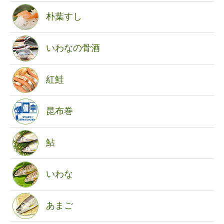
朴葉すし
いわなの骨酒
紅鮭
昆布巻
鮎
いわな
あまご