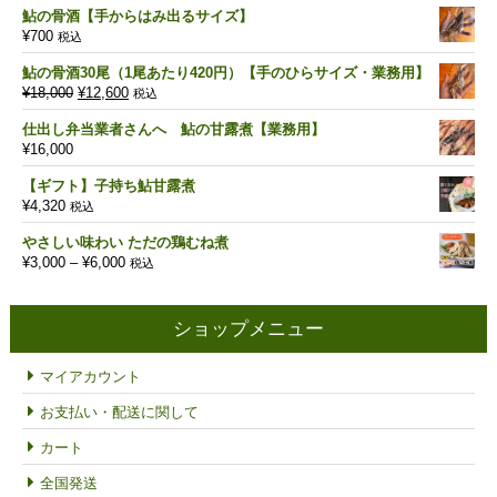
鮎の骨酒【手からはみ出るサイズ】
¥
700
税込
鮎の骨酒30尾（1尾あたり420円）【手のひらサイズ・業務用】
元
現
¥
18,000
¥
12,600
税込
の
在
仕出し弁当業者さんへ 鮎の甘露煮【業務用】
価
の
¥
16,000
格
価
は
格
【ギフト】子持ち鮎甘露煮
¥18,000
は
¥
4,320
税込
で
¥12,600
し
で
やさしい味わい ただの鶏むね煮
た。
す。
価
¥
3,000
–
¥
6,000
税込
格
帯:
¥3,000
ショップメニュー
–
¥6,000
マイアカウント
お支払い・配送に関して
カート
全国発送