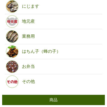
にじます
地元産
業務用
はちん子（蜂の子）
お弁当
その他
商品