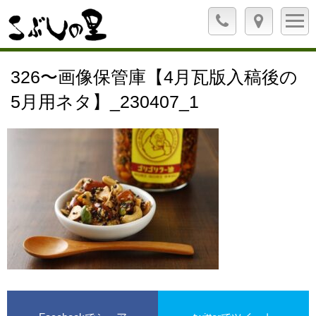
326〜画像保管庫【4月瓦版入稿後の
5月用ネタ】_230407_1