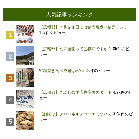
人気記事ランキング
【広報部】７月２１日には鮎塩焼食べ放題ランチ
12k件のビュー
【広報部】七宗遊園ってご存知ですか？
8k件のビ
ュー
鮎塩焼き食べ放題Q＆A
5.3k件のビュー
【広報部】こぶしの里広見店再スタート
4.7k件のビ
ュー
【お詫び】クロバネキノコバエについて
3.5k件のビ
ュー