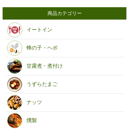
商品カテゴリー
イートイン
蜂の子・ヘボ
甘露煮・煮付け
うずらたまご
ナッツ
燻製