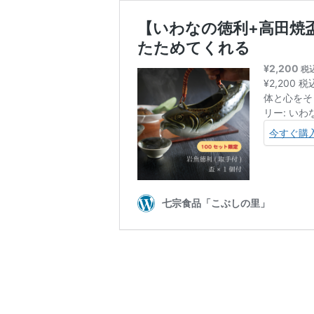
【いわなの徳利+高田焼
たためてくれる
¥
2,200
税
¥2,200
体と心をそ
リー: いわ
今すぐ購
七宗食品「こぶしの里」