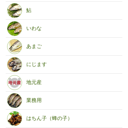
鮎
いわな
あまご
にじます
地元産
業務用
はちん子（蜂の子）