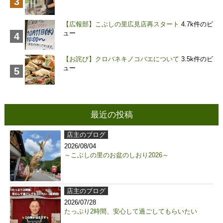
【広報部】こぶしの里広見店再スタート
4.7k件のビ
ュー
【お詫び】クロバネキノコバエについて
3.5k件のビ
ュー
最近の投稿
店主のブログ
2026/08/04
～こぶしの里のお盆のしおり2026～
店主のブログ
2026/07/28
たっぷり2時間、安心して過ごしてもらいたい