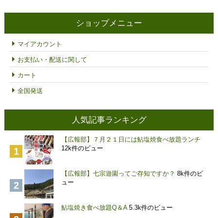
格
帯:
¥3,000
ショップメニュー
–
¥6,000
マイアカウント
お支払い・配送に関して
カート
全国発送
人気記事ランキング
【広報部】７月２１日には鮎塩焼食べ放題ランチ
12k件のビュー
【広報部】七宗遊園ってご存知ですか？
8k件のビ
ュー
鮎塩焼き食べ放題Q＆A
5.3k件のビュー