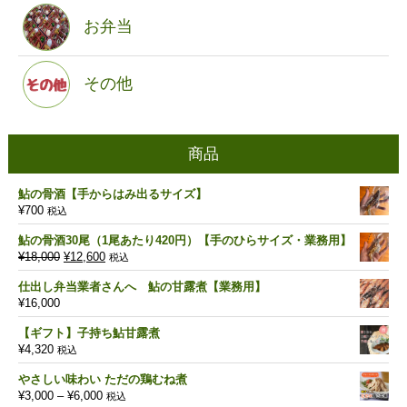
お弁当
その他
商品
鮎の骨酒【手からはみ出るサイズ】
¥
700
税込
鮎の骨酒30尾（1尾あたり420円）【手のひらサイズ・業務用】
元
現
¥
18,000
¥
12,600
税込
の
在
仕出し弁当業者さんへ 鮎の甘露煮【業務用】
価
の
¥
16,000
格
価
は
格
【ギフト】子持ち鮎甘露煮
¥18,000
は
¥
4,320
税込
で
¥12,600
し
で
やさしい味わい ただの鶏むね煮
た。
す。
価
¥
3,000
–
¥
6,000
税込