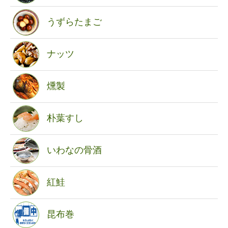
うずらたまご
ナッツ
燻製
朴葉すし
いわなの骨酒
紅鮭
昆布巻