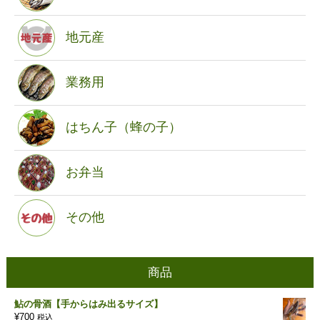
地元産
業務用
はちん子（蜂の子）
お弁当
その他
商品
鮎の骨酒【手からはみ出るサイズ】
¥
700
税込