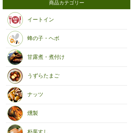
商品カテゴリー
イートイン
蜂の子・ヘボ
甘露煮・煮付け
うずらたまご
ナッツ
燻製
朴葉すし