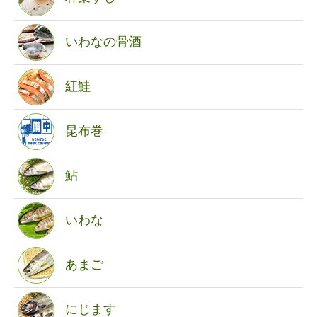
いわなの骨酒
紅鮭
昆布巻
鮎
いわな
あまご
にじます