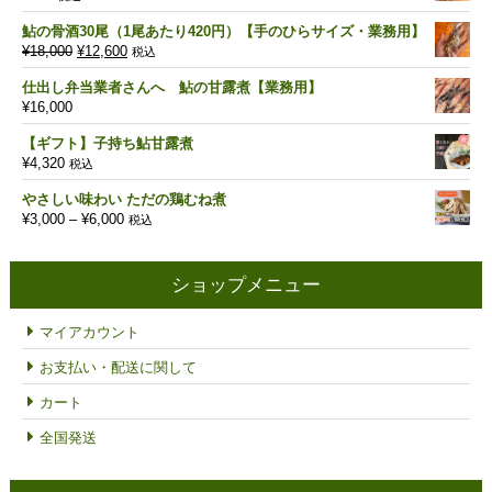
鮎の骨酒30尾（1尾あたり420円）【手のひらサイズ・業務用】
元
現
¥
18,000
¥
12,600
税込
の
在
仕出し弁当業者さんへ 鮎の甘露煮【業務用】
価
の
¥
16,000
格
価
は
格
【ギフト】子持ち鮎甘露煮
¥18,000
は
¥
4,320
税込
で
¥12,600
し
で
やさしい味わい ただの鶏むね煮
た。
す。
価
¥
3,000
–
¥
6,000
税込
格
帯:
¥3,000
ショップメニュー
–
¥6,000
マイアカウント
お支払い・配送に関して
カート
全国発送